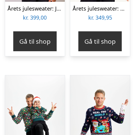
Årets julesweater: Julemandens Lille Hjælper – Børn. Ugly Christmas Sweater lavet i Danmark
Årets julesweater: Sexy And I Glow It Blå – dame / kvinder. Ugly Christmas Sweater lavet i Danmark
kr.
399,00
kr.
349,95
Gå til shop
Gå til shop