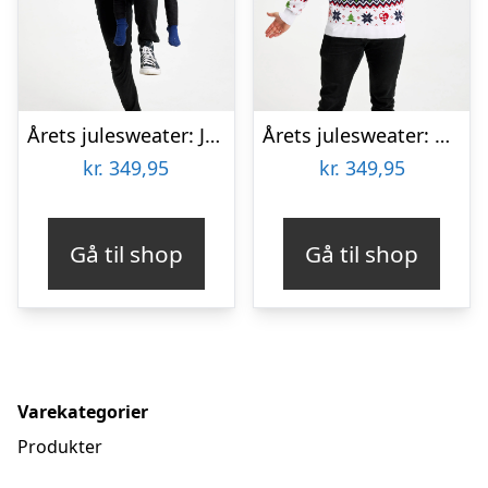
Årets julesweater: Julesweatshirt – herre / mænd. Ugly Christmas Sweater lavet i Danmark
Årets julesweater: Heal The World Velgørenhed – herre / mænd. Ugly Christmas Sweater lavet i Danmark
kr.
349,95
kr.
349,95
Gå til shop
Gå til shop
Varekategorier
Produkter