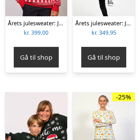
Årets julesweater: Julemandens Lille Hjælper – Børn. Ugly Christmas Sweater lavet i Danmark
Årets julesweater: Julesweatshirt – herre / mænd. Ugly Christmas Sweater lavet i Danmark
kr.
399,00
kr.
349,95
Gå til shop
Gå til shop
-25%