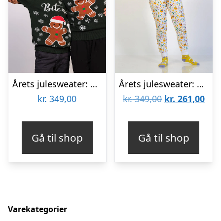
Årets julesweater: Bite Me – Børn. Ugly Christmas Sweater lavet i Danmark
Årets julesweater: Påskekyllingens Påskepyjamas – dame / kvinder. Ugly Christmas Sweater lavet i Danmark
Den
De
kr.
349,00
kr.
349,00
kr.
261,00
oprindelige
aktu
pris
pris
Gå til shop
Gå til shop
var:
er:
kr. 349,00.
kr. 
Varekategorier