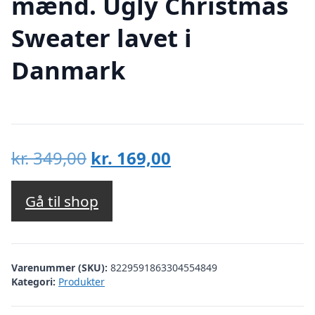
mænd. Ugly Christmas
Sweater lavet i
Danmark
Den
Den
kr.
349,00
kr.
169,00
oprindelige
aktuelle
pris
pris
Gå til shop
var:
er:
kr. 349,00.
kr. 169,00.
Varenummer (SKU):
8229591863304554849
Kategori:
Produkter