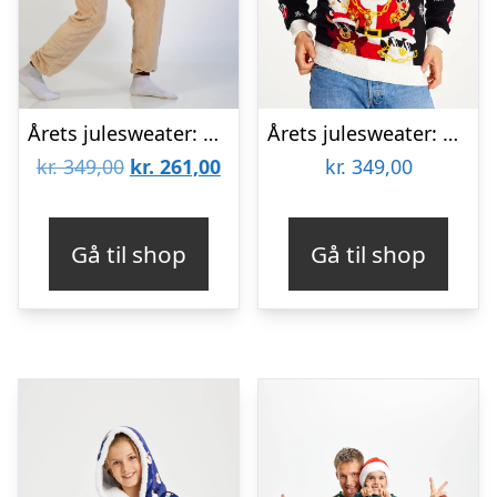
Årets julesweater: Påskehare Jumpsuit – Voksen. Ugly Christmas Sweater lavet i Danmark
Årets julesweater: Make It Rein – herre / mænd. Ugly Christmas Sweater lavet i Danmark
Den
Den
kr.
349,00
kr.
261,00
kr.
349,00
oprindelige
aktuelle
pris
pris
Gå til shop
Gå til shop
var:
er:
kr. 349,00.
kr. 261,00.