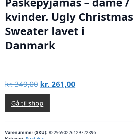
Påskepyjamas – dame /
kvinder. Ugly Christmas
Sweater lavet i
Danmark
Den
Den
kr.
349,00
kr.
261,00
oprindelige
aktuelle
pris
pris
Gå til shop
var:
er:
kr. 349,00.
kr. 261,00.
Varenummer (SKU):
8229590226129722896
Kategori:
Produkter