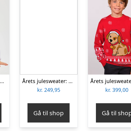
Årets julesweater: Penguin Dreamhoodie – Børn. Ugly Christmas Sweater lavet i Danmark
Årets julesweater: Christmas Is Coming – herre / mænd. Ugly Christmas Sweater lavet i Danmark
kr.
249,95
kr.
399,00
Gå til shop
Gå til sho