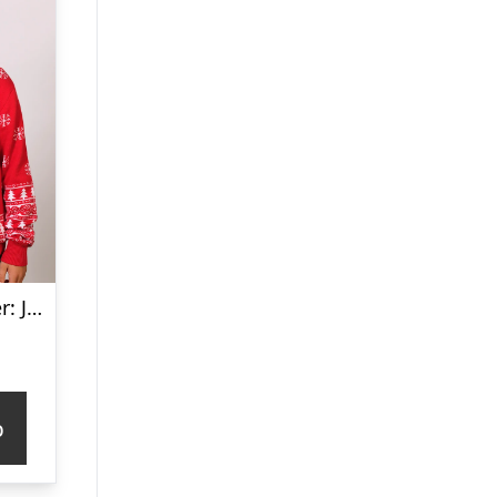
Årets julesweater: Julemandens Lille Hjælper – Børn. Ugly Christmas Sweater lavet i Danmark
p