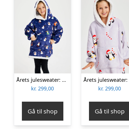
Årets julesweater: Snemand Dreamhoodie Blå – Børn. Ugly Christmas Sweater lavet i Danmark
kr.
299,00
kr.
299,00
Gå til shop
Gå til shop