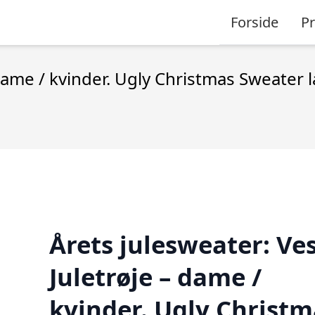
Forside
P
 dame / kvinder. Ugly Christmas Sweater 
Årets julesweater: Ve
Juletrøje – dame /
kvinder. Ugly Christm