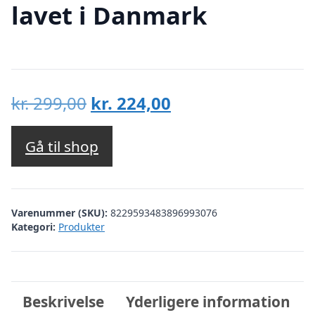
lavet i Danmark
Den
Den
kr.
299,00
kr.
224,00
oprindelige
aktuelle
pris
pris
Gå til shop
var:
er:
kr. 299,00.
kr. 224,00.
Varenummer (SKU):
8229593483896993076
Kategori:
Produkter
Beskrivelse
Yderligere information